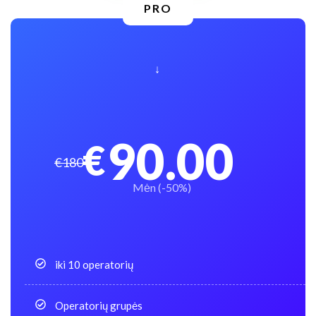
PRO
↓
90.00
€
€180
Mėn (-50%)
iki 10 operatorių
Operatorių grupės