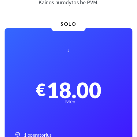
Kainos nurodytos be PVM.
SOLO
↓
18.00
€
Mėn
1 operatorius