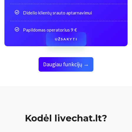
Didelio klientų srauto aptarnavimui
Papildomas operatorius 9 €
UŽSAKYTI
Daugiau funkcijų →
Kodėl livechat.lt?