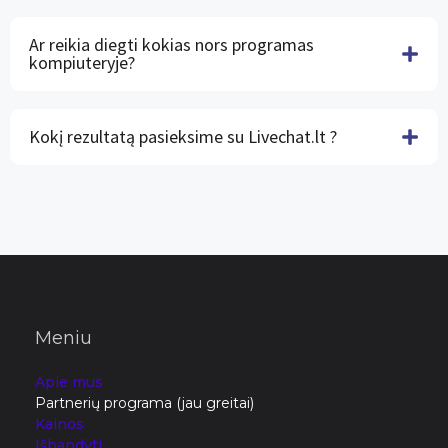
Ar reikia diegti kokias nors programas
kompiuteryje?
Kokį rezultatą pasieksime su Livechat.lt ?
Meniu
Apie mus
Partnerių programa (jau greitai)
Kainos
Išbandyti