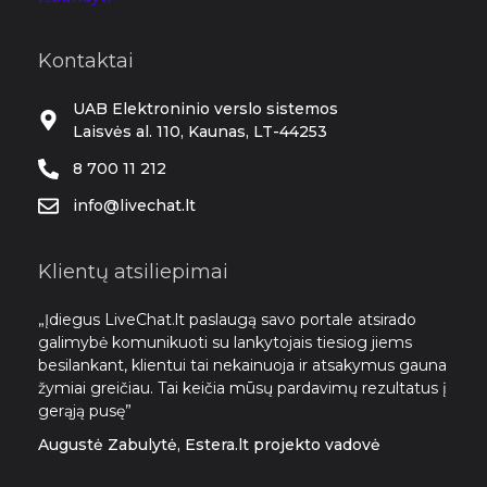
Kontaktai
UAB Elektroninio verslo sistemos
Laisvės al. 110, Kaunas, LT-44253
8 700 11 212
info@livechat.lt
Klientų atsiliepimai
„Įdiegus LiveChat.lt paslaugą savo portale atsirado
galimybė komunikuoti su lankytojais tiesiog jiems
besilankant, klientui tai nekainuoja ir atsakymus gauna
žymiai greičiau. Tai keičia mūsų pardavimų rezultatus į
gerąją pusę”
Augustė Zabulytė, Estera.lt projekto vadovė