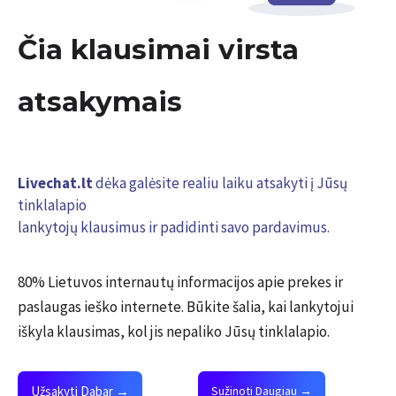
Čia klausimai virsta
atsakymais
Livechat.lt
dėka galėsite realiu laiku atsakyti į Jūsų
tinklalapio
lankytojų klausimus ir padidinti savo pardavimus.
80% Lietuvos internautų informacijos apie prekes ir
paslaugas ieško internete. Būkite šalia, kai lankytojui
iškyla klausimas, kol jis nepaliko Jūsų tinklalapio.
Užsakyti Dabar →
Sužinoti Daugiau →