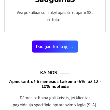
Visi pokalbiai su lankytojais šifruojami SSL
protokolu.
Daugiau funkcijų →
KAINOS
Apmokant už 6 mėnesius taikoma -5%, už 12 -
10% nuolaida
Dėmesio: Kaina gali keistis, jei klientas
pageidauja specifinio aptarnavimo lygio (SLA).